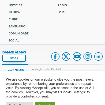
NOTÍCIAS
RÁDIO
MÚSICA
LOJA
CLUBE
SANTUÁRIO
COMUNIDADE
SOCIAL
DAI-ME ALMAS
DOAR
Fundação João Paulo II
We use cookies on our website to give you the most relevant
Pedido de Oração
experience by remembering your preferences and repeat
visits. By clicking “Accept All”, you consent to the use of ALL
Mapa do site
the cookies. However, you may visit "Cookie Settings" to
provide a controlled consent.
Internacional