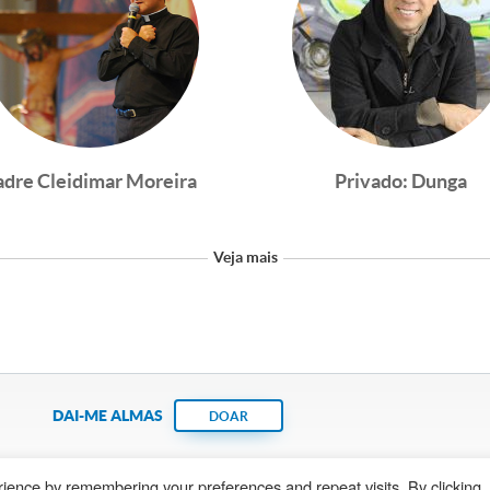
adre Cleidimar Moreira
Privado: Dunga
Veja mais
DAI-ME ALMAS
DOAR
ience by remembering your preferences and repeat visits. By clicking
Fundação João Paulo II
Pedido de Oração
Ma