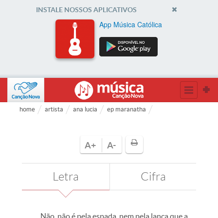
INSTALE NOSSOS APLICATIVOS
App Música Católica
home
artista
ana lucia
ep maranatha
A+
A-
Letra
Cifra
Não, não é pela espada, nem pela lança que a