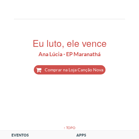
Eu luto, ele vence
Ana Lúcia - EP Maranathá
Comprar na Loja Canção Nova
↑ TOPO
EVENTOS
APPS