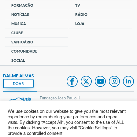
FORMAÇÃO
TV
NOTÍCIAS
RÁDIO
MÚSICA
LOJA
CLUBE
SANTUÁRIO
COMUNIDADE
SOCIAL
DAI-ME ALMAS
DOAR
Fundação João Paulo II
We use cookies on our website to give you the most relevant
Pedido de Oração
experience by remembering your preferences and repeat
visits. By clicking “Accept All”, you consent to the use of ALL
Mapa do site
the cookies. However, you may visit "Cookie Settings" to
provide a controlled consent.
Internacional