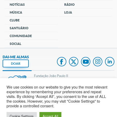
NOTÍCIAS
RÁDIO
MÚSICA
LOJA
CLUBE
SANTUÁRIO
COMUNIDADE
SOCIAL
DAI-ME ALMAS
DOAR
Fundação João Paulo II
We use cookies on our website to give you the most relevant
Pedido de Oração
experience by remembering your preferences and repeat
visits. By clicking “Accept All”, you consent to the use of ALL
Mapa do site
the cookies. However, you may visit "Cookie Settings" to
provide a controlled consent.
Internacional
Cookie Settings
Accept All