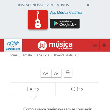
INSTALE NOSSOS APLICATIVOS
App Música Católica
home
artista
ana lucia
levanta se deus
A+
A-
Letra
Cifra
Como a sarça queimava sem se consumir