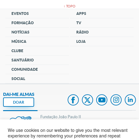
↑ TOPO
EVENTOS
APPS
FORMAÇÃO
TV
NOTÍCIAS
RÁDIO
MÚSICA
LOJA
CLUBE
SANTUÁRIO
COMUNIDADE
SOCIAL
DAI-ME ALMAS
DOAR
Fundação João Paulo II
We use cookies on our website to give you the most relevant
Pedido de Oração
experience by remembering your preferences and repeat