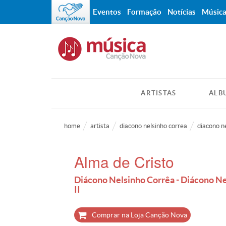
Eventos
Formação
Notícias
Músic
ARTISTAS
ÁLB
home
artista
diacono nelsinho correa
diacono ne
Alma de Cristo
Diácono Nelsinho Corrêa - Diácono Nel
II
Comprar na Loja Canção Nova