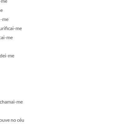
i-me
me
i-me
urificai-me
tai-me
ndei-me
 chamai-me
ouve no céu