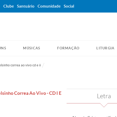
a
Clube
Santuário
Comunidade
Social
UNS
MÚSICAS
FORMAÇÃO
LITURGIA
lsinho correa ao vivo cd e ii
sinho Correa Ao Vivo - CD I E
Letra