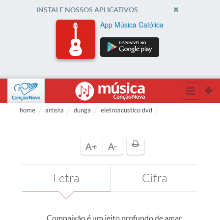
INSTALE NOSSOS APLICATIVOS
App Música Católica
home
artista
dunga
eletroacustico dvd
A+
A-
Letra
Cifra
Compaixão é um jeito profundo de amar