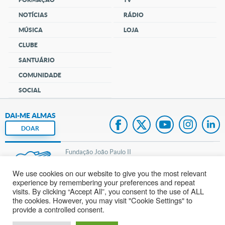
NOTÍCIAS
RÁDIO
MÚSICA
LOJA
CLUBE
SANTUÁRIO
COMUNIDADE
SOCIAL
DAI-ME ALMAS
DOAR
Fundação João Paulo II
We use cookies on our website to give you the most relevant
Pedido de Oração
experience by remembering your preferences and repeat
visits. By clicking “Accept All”, you consent to the use of ALL
Mapa do site
the cookies. However, you may visit "Cookie Settings" to
provide a controlled consent.
Internacional