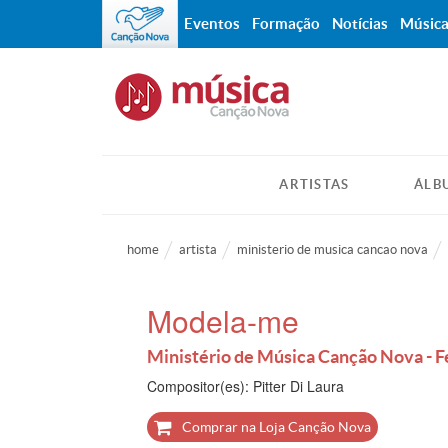
Eventos
Formação
Notícias
Músic
ARTISTAS
ÁLB
home
artista
ministerio de musica cancao nova
Modela-me
Ministério de Música Canção Nova - F
Compositor(es): Pitter Di Laura
Comprar na Loja Canção Nova