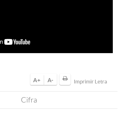
A+
A-
Imprimir Letra
Cifra