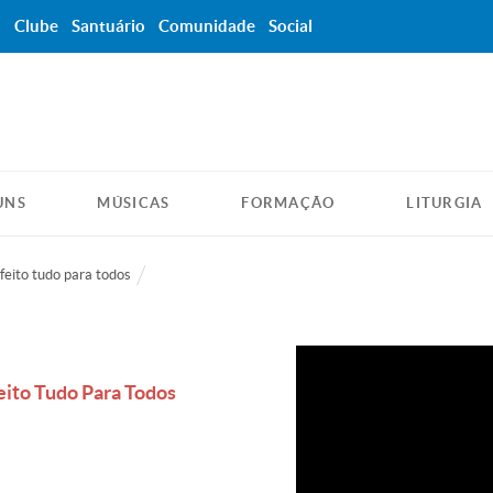
a
Clube
Santuário
Comunidade
Social
UNS
MÚSICAS
FORMAÇÃO
LITURGIA
feito tudo para todos
eito Tudo Para Todos