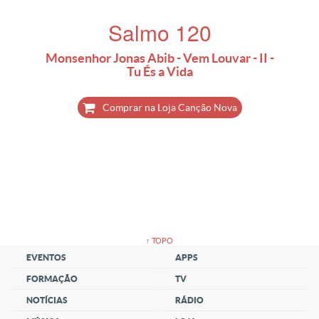
Salmo 120
Monsenhor Jonas Abib - Vem Louvar - II -
Tu És a Vida
Comprar na Loja Canção Nova
↑ TOPO
EVENTOS
APPS
FORMAÇÃO
TV
NOTÍCIAS
RÁDIO