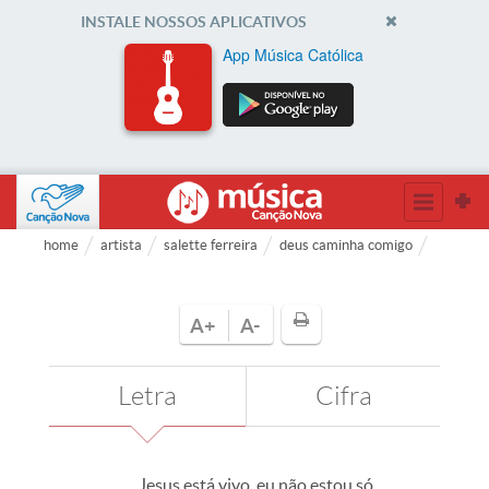
INSTALE NOSSOS APLICATIVOS
App Música Católica
home
artista
salette ferreira
deus caminha comigo
A+
A-
Letra
Cifra
Jesus está vivo, eu não estou só