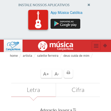
INSTALE NOSSOS APLICATIVOS
App Música Católica
home
artista
salette ferreira
deus cuida de mim
A+
A-
Letra
Cifra
Adoração, louvor a Ti