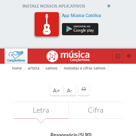
INSTALE NOSSOS APLICATIVOS
App Música Católica
home
artista
salmos
melodias e cifras salmos
A+
A-
Letra
Cifra
Responsório (Sl 90)