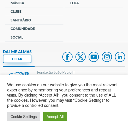
MÚSICA
LOJA
CLUBE
SANTUÁRIO
COMUNIDADE
SOCIAL
DAI-ME ALMAS
DOAR
Fundação João Paulo II
We use cookies on our website to give you the most relevant
Pedido de Oração
experience by remembering your preferences and repeat
visits. By clicking “Accept All”, you consent to the use of ALL
Mapa do site
the cookies. However, you may visit "Cookie Settings" to
provide a controlled consent.
Internacional
Cookie Settings
Accept All
© 2002 – 2026
Todos os direitos reservados.
cancaonova.com