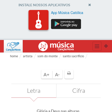
INSTALE NOSSOS APLICATIVOS
App Música Católica
home
artista
som do monte
santo sacrificio
A+
A-
Letra
Cifra
Glória a Deus nas alturas