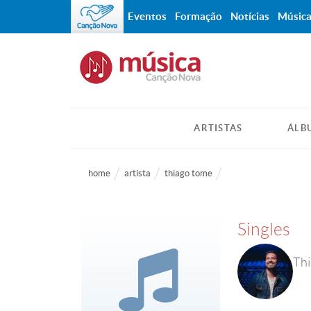
Eventos
Formação
Notícias
Músic
ARTISTAS
ÁLB
home
artista
thiago tome
Singles
Th