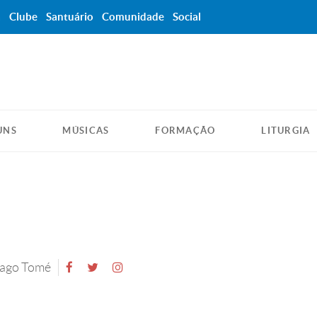
a
Clube
Santuário
Comunidade
Social
UNS
MÚSICAS
FORMAÇÃO
LITURGIA
iago Tomé