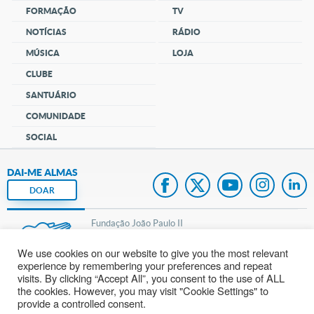
FORMAÇÃO
TV
NOTÍCIAS
RÁDIO
MÚSICA
LOJA
CLUBE
SANTUÁRIO
COMUNIDADE
SOCIAL
DAI-ME ALMAS
DOAR
Fundação João Paulo II
We use cookies on our website to give you the most relevant
Pedido de Oração
experience by remembering your preferences and repeat
visits. By clicking “Accept All”, you consent to the use of ALL
Mapa do site
the cookies. However, you may visit "Cookie Settings" to
provide a controlled consent.
Internacional