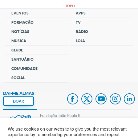
↑ TOPO
EVENTOS
APPS
FORMAÇÃO
TV
NOTÍCIAS
RÁDIO
MÚSICA
LOJA
CLUBE
SANTUÁRIO
COMUNIDADE
SOCIAL
DAI-ME ALMAS
DOAR
Fundação João Paulo II
We use cookies on our website to give you the most relevant
Pedido de Oração
experience by remembering your preferences and repeat