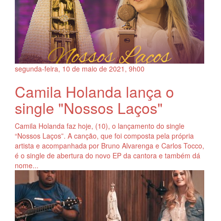
segunda-feira, 10
de
maio
de
2021, 9h00
Camila Holanda lança o
single "Nossos Laços"
Camila Holanda faz hoje, (10), o lançamento do single
“Nossos Laços”. A canção, que foi composta pela própria
artista e acompanhada por Bruno Alvarenga e Carlos Tocco,
é o single de abertura do novo EP da cantora e também dá
nome...