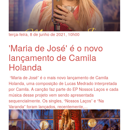
terça-feira, 8
de
junho
de
2021, 10h00
'Maria de José' é o novo
lançamento de Camila
Holanda
“Maria de José” é o mais novo lançamento de Camila
Holanda, uma composição de Lucas Medrado interpretada
por Camila. A canção faz parte do EP Nossos Laços e cada
música desse projeto vem sendo apresentada
sequencialmente. Os singles, “Nossos Laços” e “Na
Varanda” foram lançados, recentemente,...