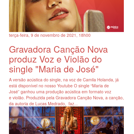
terça-feira, 9
de
novembro
de
2021, 18h00
Gravadora Canção Nova
produz Voz e Violão do
single "Maria de José"
A versão acústica do single, na voz de Camila Holanda, já
está disponível no nosso Youtube O single “Maria de
José” ganhou uma produção acústica em formato voz
e violão. Produzida pela Gravadora Canção Nova, a canção,
da autoria de Lucas Medrado, faz...