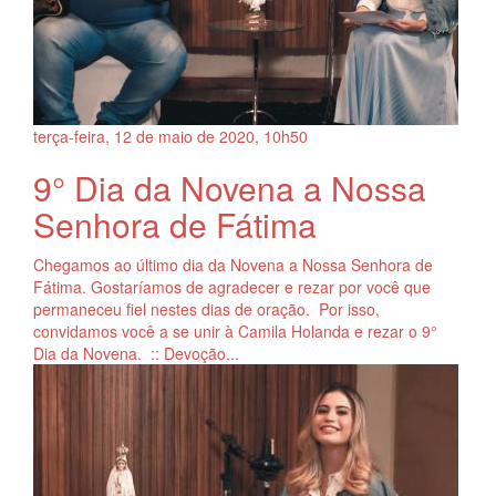
terça-feira, 12
de
maio
de
2020, 10h50
9° Dia da Novena a Nossa
Senhora de Fátima
Chegamos ao último dia da Novena a Nossa Senhora de
Fátima. Gostaríamos de agradecer e rezar por você que
permaneceu fiel nestes dias de oração. Por isso,
convidamos você a se unir à Camila Holanda e rezar o 9°
Dia da Novena. :: Devoção...