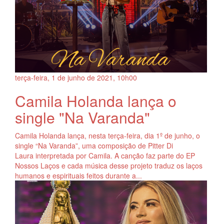
terça-feira, 1
de
junho
de
2021, 10h00
Camila Holanda lança o
single "Na Varanda"
Camila Holanda lança, nesta terça-feira, dia 1º de junho, o
single “Na Varanda”, uma composição de Pitter Di
Laura interpretada por Camila. A canção faz parte do EP
Nossos Laços e cada música desse projeto traduz os laços
humanos e espirituais feitos durante a...