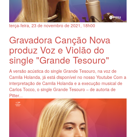
terça-feira, 23
de
novembro
de
2021, 18h00
Gravadora Canção Nova
produz Voz e Violão do
single "Grande Tesouro"
A versão acústica do single Grande Tesouro, na voz de
Camila Holanda, já está disponível no nosso Youtube Com a
interpretação de Camila Holanda e a execução musical de
Carlos Tocco, o single Grande Tesouro – de autoria de
Pitter...