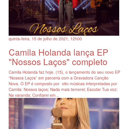
quinta-feira, 15
de
julho
de
2021, 12h00
Camila Holanda lança EP
"Nossos Laços" completo
Camila Holanda faz hoje, (15), o lançamento do seu novo EP
“Nossos Laços” em parceria com a Gravadora Canção
Nova. O EP é composto por oito músicas interpretadas por
Camila: Nossos laços; Nada mais temerei; Escutar Tua voz;
Na varanda; Confiarei em...