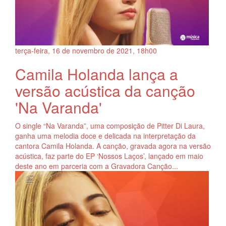
terça-feira, 16
de
novembro
de
2021, 18h00
Camila Holanda lança a
versão acústica da canção
'Na Varanda'
O single “Na Varanda”, uma composição de Pitter Di Laura,
ganha uma melodia doce e delicada na interpretação da
cantora Camila Holanda. A canção, gravada agora na versão
acústica, faz parte do EP ‘Nossos Laços’, lançado em maio
deste ano em parceria com a Gravadora Canção...