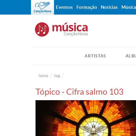
Eventos
Formação
Notícias
Músic
ARTISTAS
ÁLB
home
tag
Tópico - Cifra salmo 103