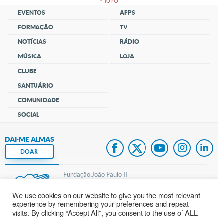
↑ TOPO
EVENTOS
APPS
FORMAÇÃO
TV
NOTÍCIAS
RÁDIO
MÚSICA
LOJA
CLUBE
SANTUÁRIO
COMUNIDADE
SOCIAL
DAI-ME ALMAS
DOAR
Fundação João Paulo II
We use cookies on our website to give you the most relevant
Pedido de Oração
experience by remembering your preferences and repeat
visits. By clicking “Accept All”, you consent to the use of ALL
Mapa do site