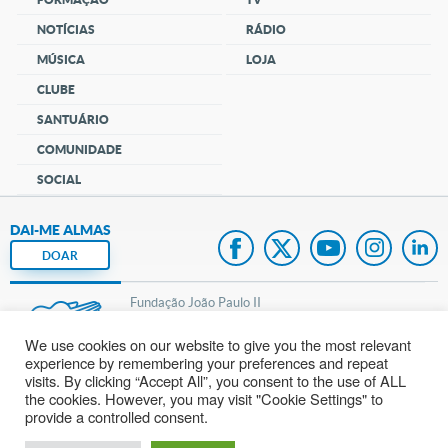
NOTÍCIAS
RÁDIO
MÚSICA
LOJA
CLUBE
SANTUÁRIO
COMUNIDADE
SOCIAL
DAI-ME ALMAS
DOAR
Fundação João Paulo II
We use cookies on our website to give you the most relevant
Pedido de Oração
experience by remembering your preferences and repeat
visits. By clicking “Accept All”, you consent to the use of ALL
Mapa do site
the cookies. However, you may visit "Cookie Settings" to
provide a controlled consent.
Internacional