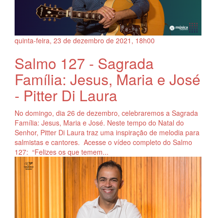
quinta-feira, 23
de
dezembro
de
2021, 18h00
Salmo 127 - Sagrada
Família: Jesus, Maria e José
- Pitter Di Laura
No domingo, dia 26 de dezembro, celebraremos a Sagrada
Família: Jesus, Maria e José. Neste tempo do Natal do
Senhor, Pitter Di Laura traz uma inspiração de melodia para
salmistas e cantores. Acesse o vídeo completo do Salmo
127: “Felizes os que temem...