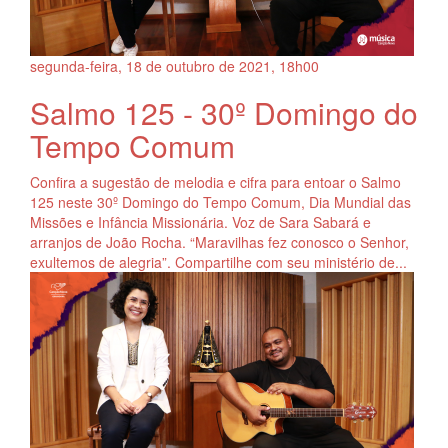
segunda-feira, 18
de
outubro
de
2021, 18h00
Salmo 125 - 30º Domingo do
Tempo Comum
Confira a sugestão de melodia e cifra para entoar o Salmo
125 neste 30º Domingo do Tempo Comum, Dia Mundial das
Missões e Infância Missionária. Voz de Sara Sabará e
arranjos de João Rocha. “Maravilhas fez conosco o Senhor,
exultemos de alegria”. Compartilhe com seu ministério de...