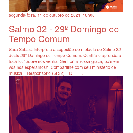
segunda-feira, 11
de
outubro
de
2021, 18h00
Salmo 32 - 29º Domingo do
Tempo Comum
Sara Sabará interpreta a sugestão de melodia do Salmo 32
deste 29º Domingo do Tempo Comum. Confira e aprenda a
tocá-lo: “Sobre nós venha, Senhor, a vossa graça, pois em
vós nós esperamos!“. Compartilhe com seu ministério de
música! Responsório (Sl 32) D ...