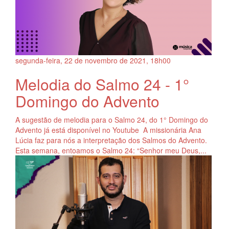
segunda-feira, 22
de
novembro
de
2021, 18h00
Melodia do Salmo 24 - 1°
Domingo do Advento
A sugestão de melodia para o Salmo 24, do 1° Domingo do
Advento já está disponível no Youtube A missionária Ana
Lúcia faz para nós a interpretação dos Salmos do Advento.
Esta semana, entoamos o Salmo 24: “Senhor meu Deus,...