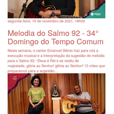
segunda-feira, 15
de
novembro
de
2021, 18h00
Melodia do Salmo 92 - 34°
Domingo do Tempo Comum
Nesta semana, o cantor Emanuel Stênio traz para nós a
execução musical e a interpretação da sugestão de melodia
para o Salmo 92: “Deus é Rei e se vestiu de
majestade, glória ao Senhor! glória ao Senhor!“ O vídeo que
preparamos para a sugestão...