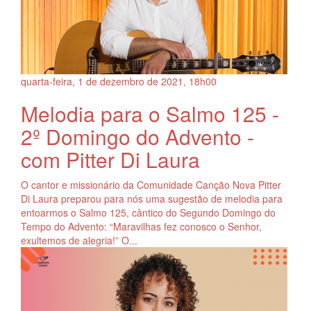
quarta-feira, 1
de
dezembro
de
2021, 18h00
Melodia para o Salmo 125 -
2º Domingo do Advento -
com Pitter Di Laura
O cantor e missionário da Comunidade Canção Nova Pitter
Di Laura preparou para nós uma sugestão de melodia para
entoarmos o Salmo 125, cântico do Segundo Domingo do
Tempo do Advento: “Maravilhas fez conosco o Senhor,
exultemos de alegria!” O...