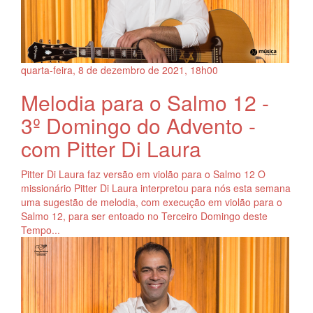
quarta-feira, 8
de
dezembro
de
2021, 18h00
Melodia para o Salmo 12 -
3º Domingo do Advento -
com Pitter Di Laura
Pitter Di Laura faz versão em violão para o Salmo 12 O
missionário Pitter Di Laura interpretou para nós esta semana
uma sugestão de melodia, com execução em violão para o
Salmo 12, para ser entoado no Terceiro Domingo deste
Tempo...