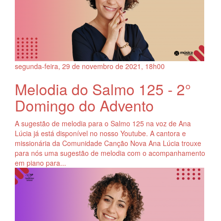
segunda-feira, 29
de
novembro
de
2021, 18h00
Melodia do Salmo 125 - 2°
Domingo do Advento
A sugestão de melodia para o Salmo 125 na voz de Ana
Lúcia já está disponível no nosso Youtube. A cantora e
missionária da Comunidade Canção Nova Ana Lúcia trouxe
para nós uma sugestão de melodia com o acompanhamento
em piano para...