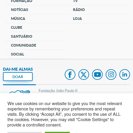
FORMAÇÃO
TV
NOTÍCIAS
RÁDIO
MÚSICA
LOJA
CLUBE
SANTUÁRIO
COMUNIDADE
SOCIAL
DAI-ME ALMAS
DOAR
Fundação João Paulo II
We use cookies on our website to give you the most relevant
Pedido de Oração
experience by remembering your preferences and repeat
visits. By clicking “Accept All”, you consent to the use of ALL
Mapa do site
the cookies. However, you may visit "Cookie Settings" to
provide a controlled consent.
Internacional