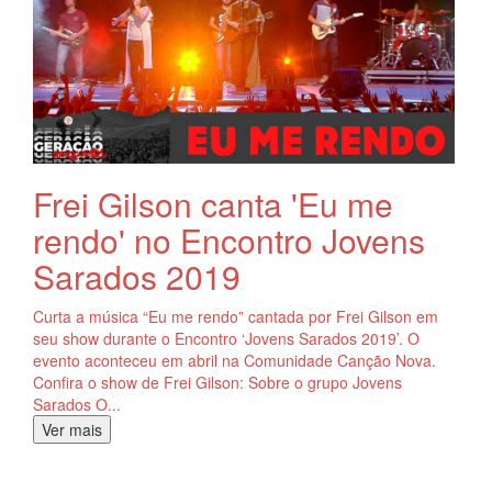
Frei Gilson canta 'Eu me
rendo' no Encontro Jovens
Sarados 2019
Curta a música “Eu me rendo” cantada por Frei Gilson em
seu show durante o Encontro ‘Jovens Sarados 2019’. O
evento aconteceu em abril na Comunidade Canção Nova.
Confira o show de Frei Gilson: Sobre o grupo Jovens
Sarados O...
Ver mais