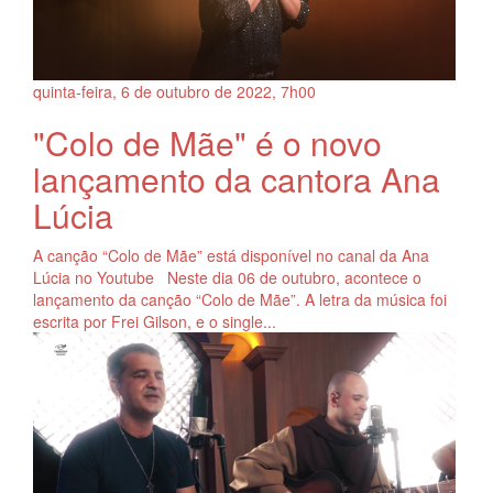
quinta-feira, 6
de
outubro
de
2022, 7h00
"Colo de Mãe" é o novo
lançamento da cantora Ana
Lúcia
A canção “Colo de Mãe” está disponível no canal da Ana
Lúcia no Youtube Neste dia 06 de outubro, acontece o
lançamento da canção “Colo de Mãe”. A letra da música foi
escrita por Frei Gilson, e o single...