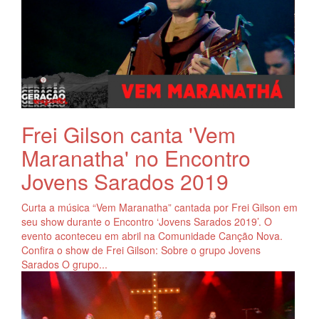
Frei Gilson canta 'Vem
Maranatha' no Encontro
Jovens Sarados 2019
Curta a música “Vem Maranatha” cantada por Frei Gilson em
seu show durante o Encontro ‘Jovens Sarados 2019’. O
evento aconteceu em abril na Comunidade Canção Nova.
Confira o show de Frei Gilson: Sobre o grupo Jovens
Sarados O grupo...