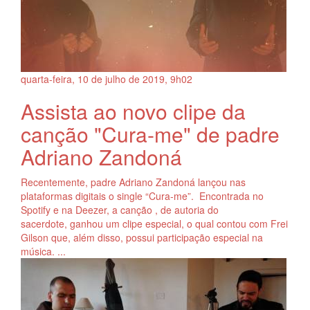
quarta-feira, 10
de
julho
de
2019, 9h02
Assista ao novo clipe da
canção "Cura-me" de padre
Adriano Zandoná
Recentemente, padre Adriano Zandoná lançou nas
plataformas digitais o single “Cura-me”. Encontrada no
Spotify e na Deezer, a canção , de autoria do
sacerdote, ganhou um clipe especial, o qual contou com Frei
Gilson que, além disso, possui participação especial na
música. ...