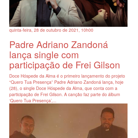
quinta-feira, 28
de
outubro
de
2021, 10h00
Padre Adriano Zandoná
lança single com
participação de Frei Gilson
Doce Hóspede da Alma é o primeiro lançamento do projeto
“Quero Tua Presença” Padre Adriano Zandoná lança, hoje
(28), o single Doce Hóspede da Alma, que conta com a
participação de Frei Gilson. A canção faz parte do álbum
‘Quero Tua Presença’,...