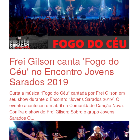
Frei Gilson canta 'Fogo do
Céu' no Encontro Jovens
Sarados 2019
Curta a música “Fogo do Céu” cantada por Frei Gilson em
seu show durante o Encontro ‘Jovens Sarados 2019’. O
evento aconteceu em abril na Comunidade Canção Nova.
Confira o show de Frei Gilson: Sobre o grupo Jovens
Sarados O...