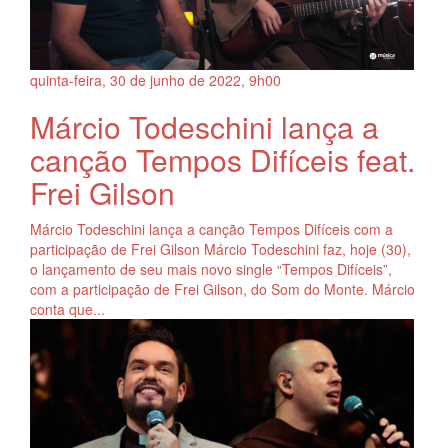
quinta-feira, 30
de
junho
de
2022, 9h00
Márcio Todeschini lança a
canção Tempos Difíceis feat.
Frei Gilson
Márcio Todeschini lança a canção Tempos Difíceis com a
participação de Frei Gilson Márcio Todeschini faz, hoje (30),
o lançamento de seu mais novo single “Tempos Difíceis”,
com a participação de Frei Gilson, do Som do Monte. Márcio
conta que...