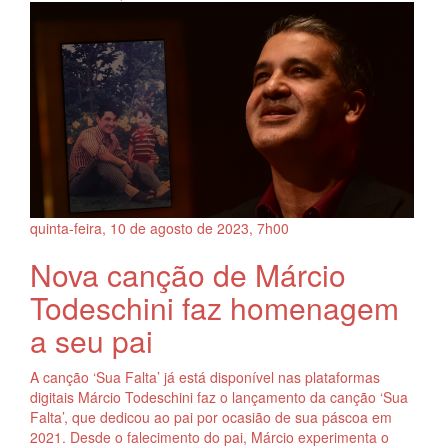
quinta-feira, 10
de
agosto
de
2023, 7h00
Nova canção de Márcio
Todeschini faz homenagem
a seu pai
A canção ‘Sua Falta’ já está disponível nas plataformas
digitais Márcio Todeschini faz o lançamento da canção ‘Sua
Falta’, que dedicou ao pai por ocasião de sua páscoa em
2021. Desde o falecimento do pai, Márcio experimenta o