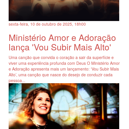
sexta-feira, 10
de
outubro
de
2025, 18h00
Ministério Amor e Adoração
lança 'Vou Subir Mais Alto'
Uma canção que convida o coração a sair da superfície e
viver uma experiência profunda com Deus O Ministério Amor
e Adoração apresenta mais um lançamento: ‘Vou Subir Mais
Alto’, uma canção que nasce do desejo de conduzir cada
pessoa...