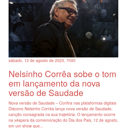
sábado, 12
de
agosto
de
2023, 7h00
Nelsinho Corrêa sobe o tom
em lançamento da nova
versão de Saudade
Nova versão de Saudade – Confira nas plataformas digitais
Diácono Nelsinho Corrêa lança nova versão de Saudade,
canção consagrada na sua trajetória. O lançamento ocorre
na véspera da comemoração do Dia dos Pais, 12 de agosto,
em um show que...