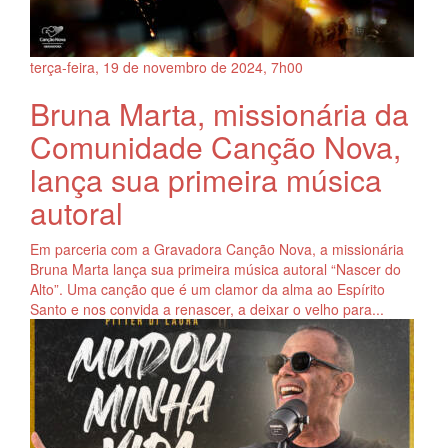
terça-feira, 19
de
novembro
de
2024, 7h00
Bruna Marta, missionária da
Comunidade Canção Nova,
lança sua primeira música
autoral
Em parceria com a Gravadora Canção Nova, a missionária
Bruna Marta lança sua primeira música autoral “Nascer do
Alto”. Uma canção que é um clamor da alma ao Espírito
Santo e nos convida a renascer, a deixar o velho para...