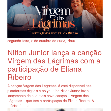
segunda-feira, 2
de
outubro
de
2023, 7h00
Nilton Junior lança a canção
Virgem das Lágrimas com a
participação de Eliana
Ribeiro
A canção Virgem das Lágrimas já está disponível nas
plataformas digitais e no youtube Nilton Junior faz o
lançamento da sua mais nova canção – Virgem das
Lágrimas – que tem a participação de Eliana Ribeiro. A
música é uma...