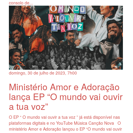
consolo de...
domingo, 30
de
julho
de
2023, 7h00
Ministério Amor e Adoração
lança EP “O mundo vai ouvir
a tua voz”
O EP “ O mundo vai ouvir a tua voz ” já está disponível nas
plataformas digitais e no YouTube Música Canção Nova O
ministério Amor e Adoração lançou o EP “O mundo vai ouvir