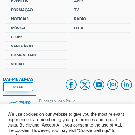
EVENTOS
APPS
FORMAÇÃO
TV
NOTÍCIAS
RÁDIO
MÚSICA
LOJA
CLUBE
SANTUÁRIO
COMUNIDADE
SOCIAL
DAI-ME ALMAS
DOAR
Fundação João Paulo II
We use cookies on our website to give you the most relevant
Pedido de Oração
experience by remembering your preferences and repeat
visits. By clicking “Accept All”, you consent to the use of ALL
Mapa do site
the cookies. However, you may visit "Cookie Settings" to