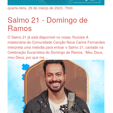
quarta-feira, 29
de
março
de
2023, 7h00
Salmo 21 - Domingo de
Ramos
O Salmo 21 já está disponível no nosso Youtube A
missionária da Comunidade Canção Nova Carine Fernandes
interpreta uma melodia para entoar o Salmo 21, cantado na
Celebração Eucarística do Domingo de Ramos. “Meu Deus,
meu Deus, por que me...