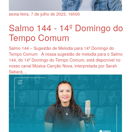
sexta-feira, 7
de
julho
de
2023, 16h00
Salmo 144 - 14º Domingo do
Tempo Comum
Salmo 144 – Sugestão de Melodia para 14º Domingo do
Tempo Comum A nossa sugestão de melodia para o Salmo
144, do 14º Domingo do Tempo Comum, está disponível no
nosso canal Música Canção Nova, interpretada por Sarah
Sabará,...