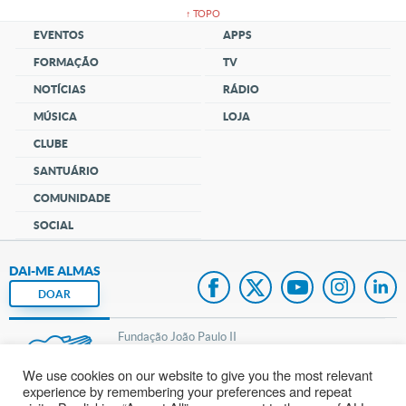
↑ TOPO
EVENTOS
APPS
FORMAÇÃO
TV
NOTÍCIAS
RÁDIO
MÚSICA
LOJA
CLUBE
SANTUÁRIO
COMUNIDADE
SOCIAL
DAI-ME ALMAS
DOAR
Fundação João Paulo II
We use cookies on our website to give you the most relevant
Pedido de Oração
experience by remembering your preferences and repeat