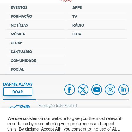
↑ TOPO
EVENTOS
APPS
FORMAÇÃO
TV
NOTÍCIAS
RÁDIO
MÚSICA
LOJA
CLUBE
SANTUÁRIO
COMUNIDADE
SOCIAL
DAI-ME ALMAS
DOAR
Fundação João Paulo II
We use cookies on our website to give you the most relevant
Pedido de Oração
experience by remembering your preferences and repeat
visits. By clicking “Accept All”, you consent to the use of ALL
Mapa do site