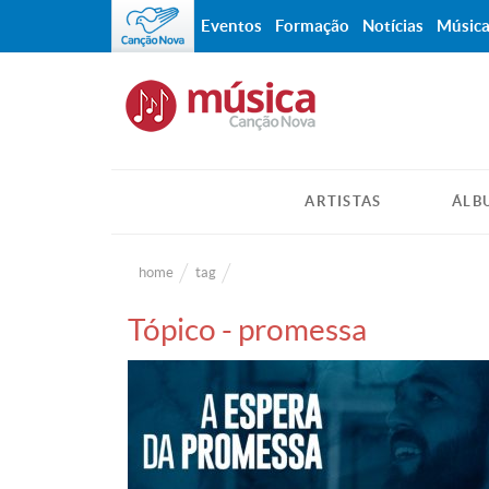
Eventos
Formação
Notícias
Músic
ARTISTAS
ÁLB
home
tag
Tópico - promessa