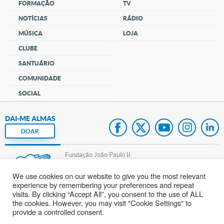
FORMAÇÃO
TV
NOTÍCIAS
RÁDIO
MÚSICA
LOJA
CLUBE
SANTUÁRIO
COMUNIDADE
SOCIAL
DAI-ME ALMAS
DOAR
Fundação João Paulo II
We use cookies on our website to give you the most relevant
Pedido de Oração
experience by remembering your preferences and repeat
visits. By clicking “Accept All”, you consent to the use of ALL
Mapa do site
the cookies. However, you may visit "Cookie Settings" to
provide a controlled consent.
Internacional