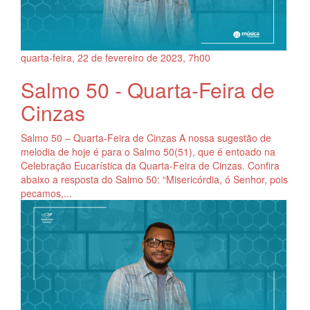
quarta-feira, 22
de
fevereiro
de
2023, 7h00
Salmo 50 - Quarta-Feira de
Cinzas
Salmo 50 – Quarta-Feira de Cinzas A nossa sugestão de
melodia de hoje é para o Salmo 50(51), que é entoado na
Celebração Eucarística da Quarta-Feira de Cinzas. Confira
abaixo a resposta do Salmo 50: “Misericórdia, ó Senhor, pois
pecamos,...