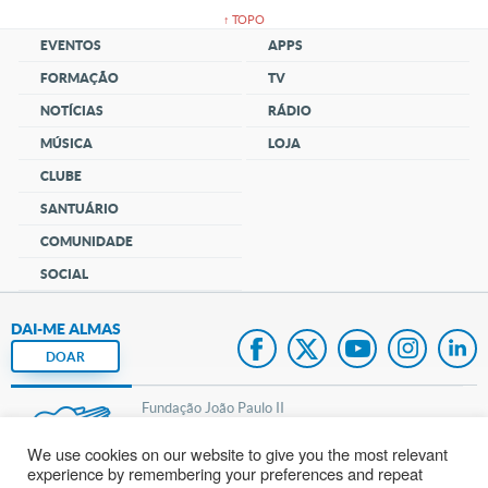
↑ TOPO
EVENTOS
APPS
FORMAÇÃO
TV
NOTÍCIAS
RÁDIO
MÚSICA
LOJA
CLUBE
SANTUÁRIO
COMUNIDADE
SOCIAL
DAI-ME ALMAS
DOAR
Fundação João Paulo II
We use cookies on our website to give you the most relevant
Pedido de Oração
experience by remembering your preferences and repeat