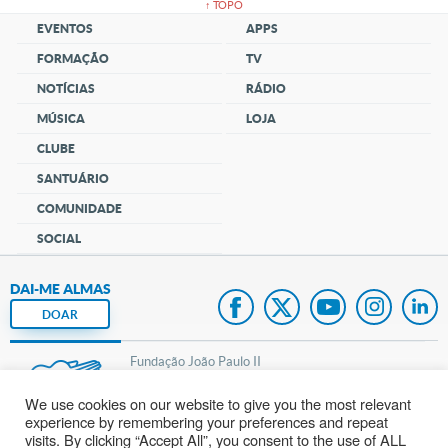
↑ TOPO
EVENTOS
APPS
FORMAÇÃO
TV
NOTÍCIAS
RÁDIO
MÚSICA
LOJA
CLUBE
SANTUÁRIO
COMUNIDADE
SOCIAL
DAI-ME ALMAS
DOAR
Fundação João Paulo II
We use cookies on our website to give you the most relevant
Pedido de Oração
experience by remembering your preferences and repeat
visits. By clicking “Accept All”, you consent to the use of ALL
Mapa do site