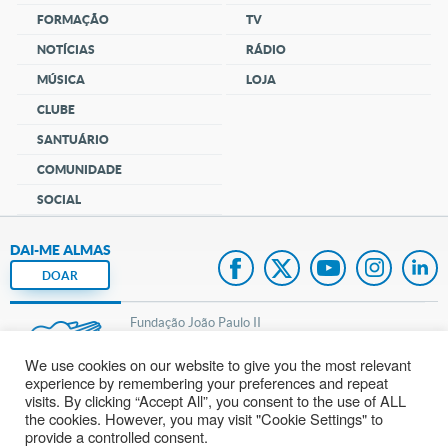
FORMAÇÃO
TV
NOTÍCIAS
RÁDIO
MÚSICA
LOJA
CLUBE
SANTUÁRIO
COMUNIDADE
SOCIAL
DAI-ME ALMAS
DOAR
Fundação João Paulo II
We use cookies on our website to give you the most relevant
Pedido de Oração
experience by remembering your preferences and repeat
visits. By clicking “Accept All”, you consent to the use of ALL
Mapa do site
the cookies. However, you may visit "Cookie Settings" to
provide a controlled consent.
Internacional