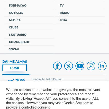
FORMAÇÃO
TV
NOTÍCIAS
RÁDIO
MÚSICA
LOJA
CLUBE
SANTUÁRIO
COMUNIDADE
SOCIAL
DAI-ME ALMAS
DOAR
Fundação João Paulo II
We use cookies on our website to give you the most relevant
Pedido de Oração
experience by remembering your preferences and repeat
visits. By clicking “Accept All”, you consent to the use of ALL
Mapa do site
the cookies. However, you may visit "Cookie Settings" to
provide a controlled consent.