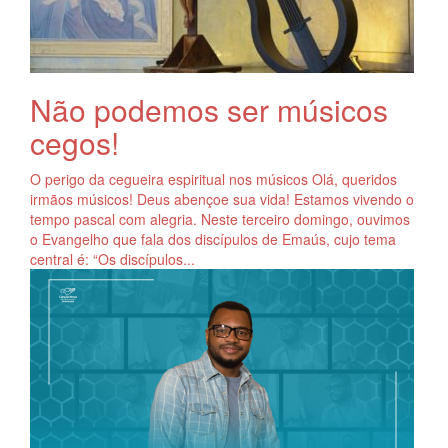
Não podemos ser músicos
cegos!
O perigo da cegueira espiritual nos músicos Olá, queridos
irmãos músicos! Deus abençoe sua vida! Estamos vivendo o
tempo pascal com alegria. Neste terceiro domingo, ouvimos
o Evangelho que fala dos discípulos de Emaús, cujo tema
central é: “Os discípulos...