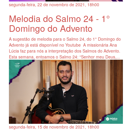
segunda-feira, 22
de
novembro
de
2021, 18h00
Melodia do Salmo 24 - 1°
Domingo do Advento
A sugestão de melodia para o Salmo 24, do 1° Domingo do
Advento já está disponível no Youtube A missionária Ana
Lúcia faz para nós a interpretação dos Salmos do Advento.
Esta semana, entoamos o Salmo 24: “Senhor meu Deus,...
segunda-feira, 15
de
novembro
de
2021, 18h00