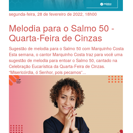
segunda-feira, 28
de
fevereiro
de
2022, 18h00
Melodia para o Salmo 50 -
Quarta-Feira de Cinzas
Sugestão de melodia para o Salmo 50 com Marquinho Costa
Esta semana, o cantor Marquinho Costa traz para você uma
sugestão de melodia para entoar o Salmo 50, cantado na
Celebração Eucarística da Quarta-Feira de Cinzas.
“Misericórdia, ó Senhor, pois pecamos”...