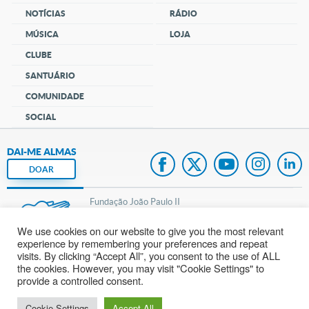
NOTÍCIAS
RÁDIO
MÚSICA
LOJA
CLUBE
SANTUÁRIO
COMUNIDADE
SOCIAL
DAI-ME ALMAS
DOAR
Fundação João Paulo II
We use cookies on our website to give you the most relevant
Pedido de Oração
experience by remembering your preferences and repeat
visits. By clicking “Accept All”, you consent to the use of ALL
Mapa do site
the cookies. However, you may visit "Cookie Settings" to
provide a controlled consent.
Internacional
Cookie Settings
Accept All