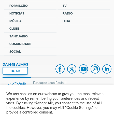
FORMAÇÃO
TV
NOTÍCIAS
RÁDIO
MÚSICA
LOJA
CLUBE
SANTUÁRIO
COMUNIDADE
SOCIAL
DAI-ME ALMAS
DOAR
Fundação João Paulo II
We use cookies on our website to give you the most relevant
Pedido de Oração
experience by remembering your preferences and repeat
visits. By clicking “Accept All”, you consent to the use of ALL
Mapa do site
the cookies. However, you may visit "Cookie Settings" to
provide a controlled consent.