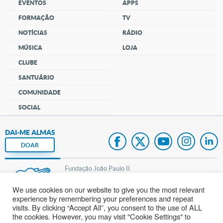
EVENTOS
APPS
FORMAÇÃO
TV
NOTÍCIAS
RÁDIO
MÚSICA
LOJA
CLUBE
SANTUÁRIO
COMUNIDADE
SOCIAL
DAI-ME ALMAS
DOAR
Fundação João Paulo II
We use cookies on our website to give you the most relevant
Pedido de Oração
experience by remembering your preferences and repeat
visits. By clicking “Accept All”, you consent to the use of ALL
Mapa do site
the cookies. However, you may visit "Cookie Settings" to