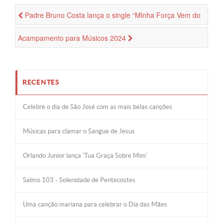
Padre Bruno Costa lança o single “Minha Força Vem do
Céu” com participação de Thiago Tomé e Ana Lúcia
Acampamento para Músicos 2024
RECENTES
Celebre o dia de São José com as mais belas canções
Músicas para clamar o Sangue de Jesus
Orlando Junior lança 'Tua Graça Sobre Mim'
Salmo 103 - Solenidade de Pentecostes
Uma canção mariana para celebrar o Dia das Mães