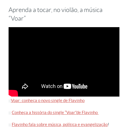
Aprenda a tocar, no violão, a música
“Voar”
::
Voar: conheça o novo single de Flavinho
::
Conheça a história do single “Voar”de Flavinho
::
Flavinho fala sobre música, política e evangelização
!