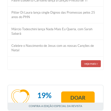
Padre Edilberto Carvalho lança a canção Preciso de Ti
Pitter Di Laura lança single Dignos das Promessas pelos 25
anos do PHN
Márcio Todeschini lança Nada Mais Eu Queria, com Sarah
Sabará
Celebre o Nascimento de Jesus com as nossas Canções de
Natal
veja mais
»
19%
DOAR
AGOSTO
CONFIRA A EDIÇÃO ESPECIAL DA REVISTA