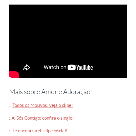
Mais sobre Amor e Adoração:
::
Todos os Motivos: veja o clipe!
::
A Sós Contigo: confira o single!
:: Te encontrarei: clipe oficial!