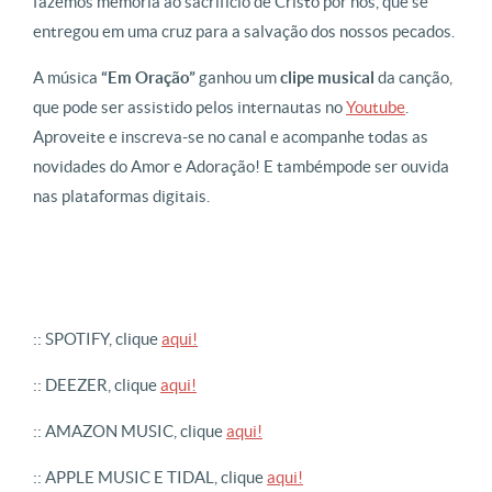
fazemos memória ao sacrifício de Cristo por nós, que se
entregou em uma cruz para a salvação dos nossos pecados.
A música
“Em Oração”
ganhou um
c
lipe musical
da canção,
que pode ser assistido pelos internautas no
Youtube
.
Aproveite e inscreva-se no canal e acompanhe todas as
novidades do Amor e Adoração! E tambémpode ser ouvida
nas plataformas digitais.
:: SPOTIFY, clique
aqui!
:: DEEZER, clique
aqui!
:: AMAZON MUSIC, clique
aqui!
:: APPLE MUSIC E TIDAL, clique
aqui!