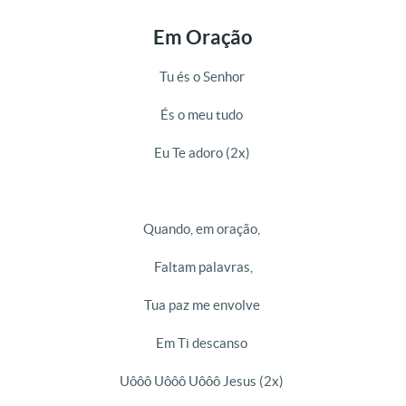
Em Oração
Tu és o Senhor
És o meu tudo
Eu Te adoro (2x)
Quando, em oração,
Faltam palavras,
Tua paz me envolve
Em Ti descanso
Uôôô Uôôô Uôôô Jesus (2x)