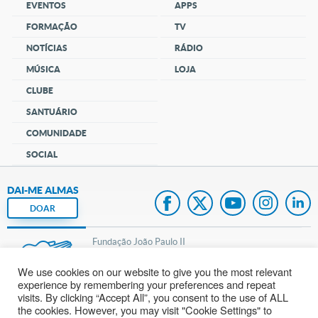
EVENTOS
APPS
FORMAÇÃO
TV
NOTÍCIAS
RÁDIO
MÚSICA
LOJA
CLUBE
SANTUÁRIO
COMUNIDADE
SOCIAL
DAI-ME ALMAS
DOAR
Fundação João Paulo II
We use cookies on our website to give you the most relevant
Pedido de Oração
experience by remembering your preferences and repeat
visits. By clicking “Accept All”, you consent to the use of ALL
Mapa do site
the cookies. However, you may visit "Cookie Settings" to