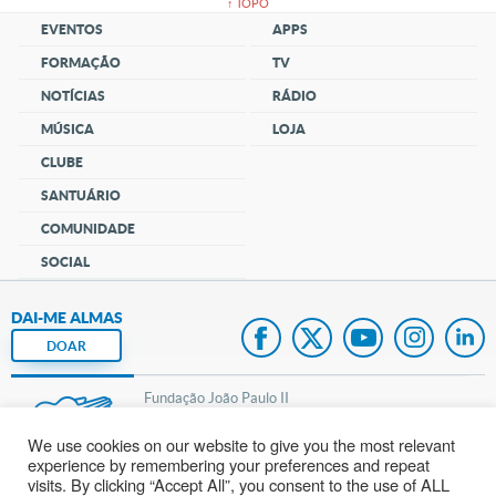
↑ TOPO
EVENTOS
APPS
FORMAÇÃO
TV
NOTÍCIAS
RÁDIO
MÚSICA
LOJA
CLUBE
SANTUÁRIO
COMUNIDADE
SOCIAL
DAI-ME ALMAS
DOAR
Fundação João Paulo II
We use cookies on our website to give you the most relevant
Pedido de Oração
experience by remembering your preferences and repeat
visits. By clicking “Accept All”, you consent to the use of ALL
Mapa do site