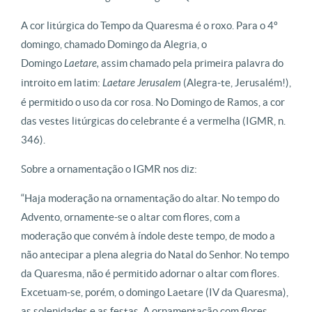
A cor litúrgica do Tempo da Quaresma é o roxo. Para o 4º
domingo, chamado Domingo da Alegria, o
Domingo
Laetare,
assim chamado pela primeira palavra do
introito em latim:
Laetare Jerusalem
(Alegra-te, Jerusalém!),
é permitido o uso da cor rosa. No Domingo de Ramos, a cor
das vestes litúrgicas do celebrante é a vermelha (IGMR, n.
346).
Sobre a ornamentação o IGMR nos diz:
“Haja moderação na ornamentação do altar. No tempo do
Advento, ornamente-se o altar com flores, com a
moderação que convém à índole deste tempo, de modo a
não antecipar a plena alegria do Natal do Senhor. No tempo
da Quaresma, não é permitido adornar o altar com flores.
Excetuam-se, porém, o domingo Laetare (IV da Quaresma),
as solenidades e as festas. A ornamentação com flores