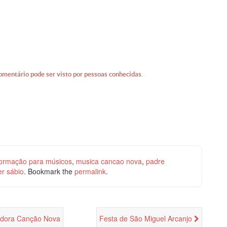
omentário pode ser visto por pessoas conhecidas.
formação para músicos
,
musica cancao nova
,
padre
er sábio
. Bookmark the
permalink
.
vadora Canção Nova
Festa de São Miguel Arcanjo