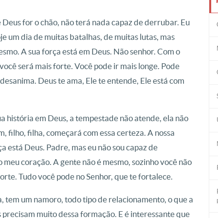
 Deus for o chão, não terá nada capaz de derrubar.
Eu
je um dia de muitas batalhas, de muitas lutas, mas
mesmo.
A sua força está em Deus.
Não senhor.
Com o
você será mais forte.
Você pode ir mais longe.
Pode
 desanima.
Deus te ama, Ele te entende, Ele está com
ua história em Deus, a tempestade não atende, ela não
 filho, filha, começará com essa certeza.
A nossa
rça está Deus.
Padre, mas eu não sou capaz de
 o meu coração.
A gente não é mesmo, sozinho você não
forte.
Tudo você pode no Senhor, que te fortalece.
, tem um namoro, todo tipo de relacionamento, o que a
s precisam muito dessa formação.
E é interessante que