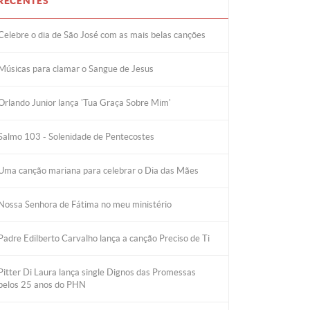
RECENTES
Celebre o dia de São José com as mais belas canções
Músicas para clamar o Sangue de Jesus
Orlando Junior lança 'Tua Graça Sobre Mim'
Salmo 103 - Solenidade de Pentecostes
Uma canção mariana para celebrar o Dia das Mães
Nossa Senhora de Fátima no meu ministério
Padre Edilberto Carvalho lança a canção Preciso de Ti
Pitter Di Laura lança single Dignos das Promessas
pelos 25 anos do PHN