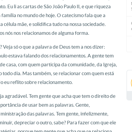
nto.
Eu li as cartas de São João Paulo II, e que riqueza
 família no mundo de hoje.
O catecismo fala que a
 a célula mãe, e solidifica tudo na nossa sociedade.
os nós nos relacionamos de alguma forma.
s?
Veja só o que a palavra de Deus tem a nos dizer:
 Paulo estava falando dos relacionamentos.
A gente tem
de casa, com quem participa da comunidade, da Igreja,
o todo dia.
Mas também, se relacionar com quem está
o eu reflito sobre relacionamento.
eja agradável.
Tem gente que acha que tem o direito de
portância de usar bem as palavras.
Gente,
ministração das palavras.
Tem gente, infelizmente,
minuir, depreciar o outro, sabe?
Para fazer com que ele
ratégias, porque tem gente que acha que se relaciona