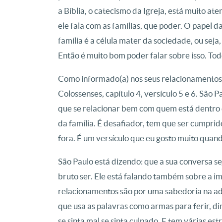
a Bíblia, o catecismo da Igreja, está muito ate
ele fala com as famílias, que poder.
O papel da
família é a célula mater da sociedade, ou seja,
Então é muito bom poder falar sobre isso.
Tod
Como informado(a) nos seus relacionamento
Colossenses, capítulo 4, versículo 5 e 6. São
que se relacionar bem com quem está dentro 
da família.
É desafiador, tem que ser cumprid
fora.
É um versículo que eu gosto muito quand
São Paulo está dizendo: que a sua conversa s
bruto ser.
Ele está falando também sobre a im
relacionamentos são por uma sabedoria na ad
que usa as palavras como armas para ferir, di
se sinta mal se sinta culpado.
E tem várias est