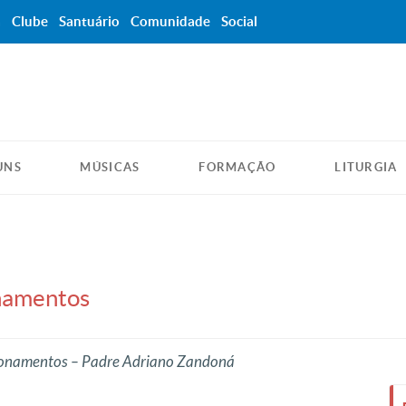
a
Clube
Santuário
Comunidade
Social
UNS
MÚSICAS
FORMAÇÃO
LITURGIA
onamentos
acionamentos – Padre Adriano Zandoná