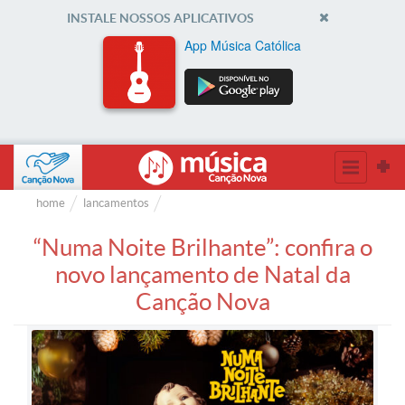
INSTALE NOSSOS APLICATIVOS
App Música Católica
home
lancamentos
“Numa Noite Brilhante”: confira o
novo lançamento de Natal da
Canção Nova