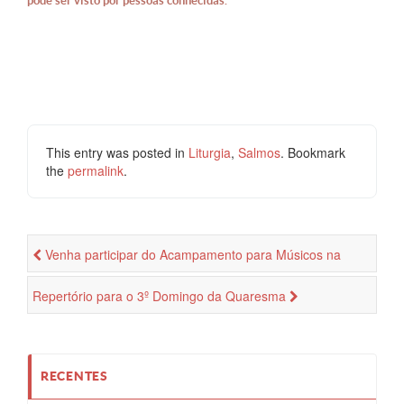
pode ser visto por pessoas conhecidas.
This entry was posted in
Liturgia
,
Salmos
. Bookmark
the
permalink
.
Venha participar do Acampamento para Músicos na
Canção Nova
Repertório para o 3º Domingo da Quaresma
RECENTES