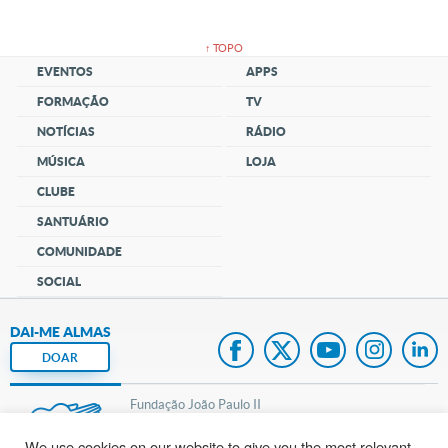
↑ TOPO
EVENTOS
APPS
FORMAÇÃO
TV
NOTÍCIAS
RÁDIO
MÚSICA
LOJA
CLUBE
SANTUÁRIO
COMUNIDADE
SOCIAL
DAI-ME ALMAS
DOAR
Fundação João Paulo II
We use cookies on our website to give you the most relevant
Pedido de Oração