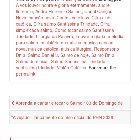
A vós louvor honra e glória eternamente
,
andre
florencio
,
André Florêncio Salmo.
,
Canal Canção
Nova
,
canção nova
,
Cantos católicos
,
Cifra club
católica
,
Cifra salmo Santíssima Trindade
,
Cifra
simplificada salmo
,
Como tocar salmo Santíssima
Trindade
,
Liturgia da Palavra
,
Louvor e glória
,
melodia
para salmo
,
ministério de música
,
musica cancao
nova
,
musica catolica
,
música liturgica
,
Responsório
Dn 3
,
Salmo Daniel 3
,
Salmo de hoje
,
Salmo Dn 3
,
Salmo dominical
,
Salmo Santíssima Trindade
,
santissima trindade
,
Violão Católica
. Bookmark the
permalink
.
Aprenda a cantar e tocar o Salmo 103 do Domingo de
Pentecostes
"Alvejado": lançamento do hino oficial do PHN 2026
prepara jovens para viver nova experiência com Deus