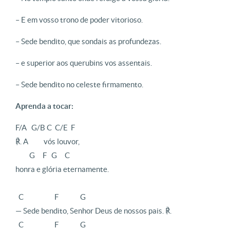
– E em vosso trono de poder vitorioso.
– Sede bendito, que sondais as profundezas.
– e superior aos querubins vos assentais.
– Sede bendito no celeste firmamento.
Aprenda a tocar:
F/A   G/B C  C/E  F           

℟. A          vós louvor, 

         G     F   G     C

honra e glória eternamente.

  C                    F              G

— Sede bendito, Senhor Deus de nossos pais. ℟.

  C                    F              G
