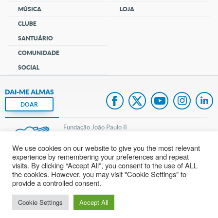
MÚSICA
LOJA
CLUBE
SANTUÁRIO
COMUNIDADE
SOCIAL
DAI-ME ALMAS
DOAR
Fundação João Paulo II
We use cookies on our website to give you the most relevant
Pedido de Oração
experience by remembering your preferences and repeat
visits. By clicking “Accept All”, you consent to the use of ALL
Mapa do site
the cookies. However, you may visit "Cookie Settings" to
provide a controlled consent.
Internacional
Cookie Settings
Accept All
© 2002 – 2026
Todos os direitos reservados.
cancaonova.com