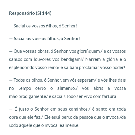
Responsório (Sl 144)
—
Saciai os vossos filhos, ó Senhor!
—
Saciai os vossos filhos, ó Senhor!
—
Que vossas obras, ó Senhor, vos glorifiquem,
/
e os vossos
santos com louvores vos bendigam!
/
Narrem a glória e o
esplendor do vosso reino
/
e saibam proclamar vosso poder!
—
Todos os olhos, ó Senhor, em vós esperam
/
e vós lhes dais
no tempo certo o alimento;
/
vós
abris a vossa
mão
prodigamente
/
e saciais todo ser vivo com fartura.
— É
justo o Senhor em seus
caminhos,
/
é santo em toda
obra que ele faz.
/
Ele está perto da pessoa que o invoca,
/
de
todo aquele que o invoca lealmente.