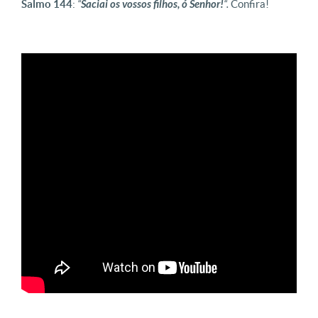
Salmo 144
:
“
Saciai os vossos filhos, ó Senhor!
“.
Confira!