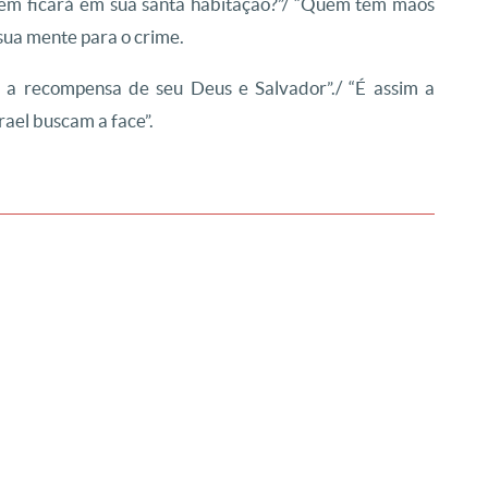
em ficará em sua santa habitação?”/ “Quem tem mãos
sua mente para o crime.
 a recompensa de seu Deus e Salvador”./ “É assim a
rael buscam a face”.