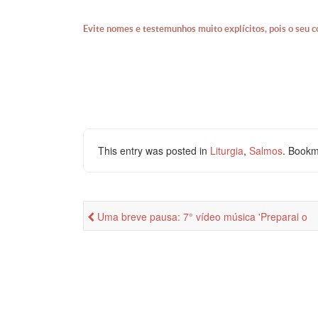
Evite nomes e testemunhos muito explícitos, pois o seu c
This entry was posted in
Liturgia
,
Salmos
. Bookm
Uma breve pausa: 7° vídeo música 'Preparai o
Caminho'