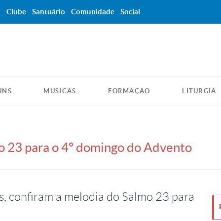
a
Clube
Santuário
Comunidade
Social
UNS
MÚSICAS
FORMAÇÃO
LITURGIA
o 23 para o 4º domingo do Advento
as, confiram a melodia do Salmo 23 para