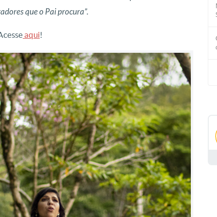
radores que o Pai procura”.
 Acesse
aqui
!