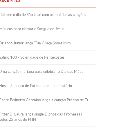
RECENTES
Celebre o dia de São José com as mais belas canções
Músicas para clamar o Sangue de Jesus
Orlando Junior lança 'Tua Graça Sobre Mim'
Salmo 103 - Solenidade de Pentecostes
Uma canção mariana para celebrar o Dia das Mães
Nossa Senhora de Fátima no meu ministério
Padre Edilberto Carvalho lança a canção Preciso de Ti
Pitter Di Laura lança single Dignos das Promessas
pelos 25 anos do PHN