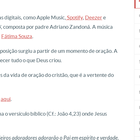
s digitais, como Apple Music,
Spotify
,
Deezer
e
o’, composta por padre Adriano Zandoná. A música
a
Fátima Souza
.
posição surgiu a partir de um momento de oração. A
hecer tudo o que Deus criou.
 da vida de oração do cristão, que é a vertente do
e
aqui
.
o versículo bíblico (Cf.: João 4,23) onde Jesus
eiros adoradores adorarão o Pai em espírito e verdade.