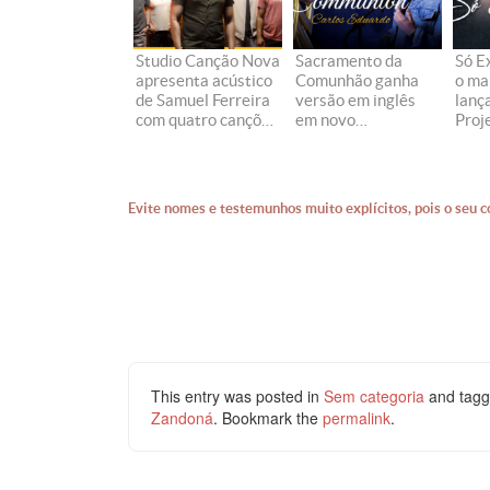
Studio Canção Nova
Sacramento da
Só E
apresenta acústico
Comunhão ganha
o ma
de Samuel Ferreira
versão em inglês
lanç
com quatro canções
em novo
Proj
de fé e intimidade
lançamento
Sant
Evite nomes e testemunhos muito explícitos, pois o seu c
This entry was posted in
Sem categoria
and tag
Zandoná
. Bookmark the
permalink
.