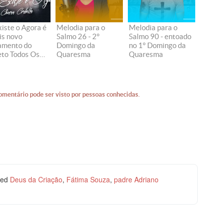
xiste o Agora é
Melodia para o
Melodia para o
is novo
Salmo 26 - 2°
Salmo 90 - entoado
amento do
Domingo da
no 1° Domingo da
eto Todos Os
Quaresma
Quaresma
os
omentário pode ser visto por pessoas conhecidas.
ged
Deus da Criação
,
Fátima Souza
,
padre Adriano