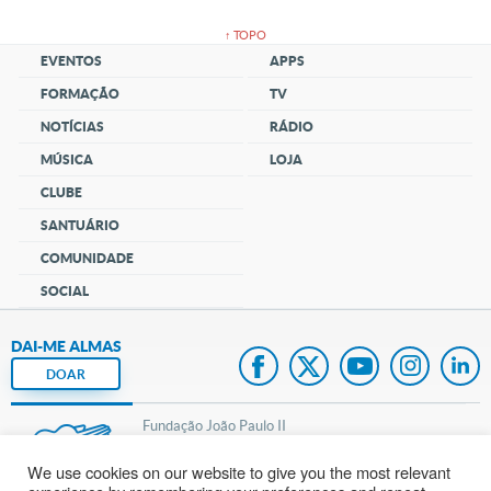
↑ TOPO
EVENTOS
APPS
FORMAÇÃO
TV
NOTÍCIAS
RÁDIO
MÚSICA
LOJA
CLUBE
SANTUÁRIO
COMUNIDADE
SOCIAL
DAI-ME ALMAS
DOAR
Fundação João Paulo II
We use cookies on our website to give you the most relevant
Pedido de Oração