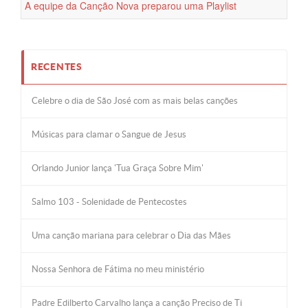
comum
A equipe da Canção Nova preparou uma Playlist
#PHN2016 no Deezer para você
RECENTES
Celebre o dia de São José com as mais belas canções
Músicas para clamar o Sangue de Jesus
Orlando Junior lança 'Tua Graça Sobre Mim'
Salmo 103 - Solenidade de Pentecostes
Uma canção mariana para celebrar o Dia das Mães
Nossa Senhora de Fátima no meu ministério
Padre Edilberto Carvalho lança a canção Preciso de Ti